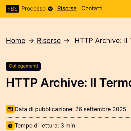
Risorse
Contatti
Processo
FBS
Home
→
Risorse
→
HTTP Archive: Il
Collegamenti
HTTP Archive: Il Term
Informazioni sulla risorsa
Data di pubblicazione:
26 settembre 2025
Tempo di lettura: 3 min