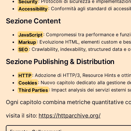
Security
: Protocolli di sicurezza e implementazi
Accessibility
: Conformità agli standard di accessib
Sezione Content
JavaScript
: Compromessi tra performance e funzio
Markup
: Evoluzione HTML, elementi custom e best
SEO
: Crawlability, indexability, structured data e
Sezione Publishing & Distribution
HTTP
: Adozione di HTTP/3, Resource Hints e otti
Cookies
: Nuovo capitolo dedicato alla gestione 
Third Parties
: Impact analysis dei servizi esterni
Ogni capitolo combina metriche quantitative con
visita il sito:
https://httparchive.org/