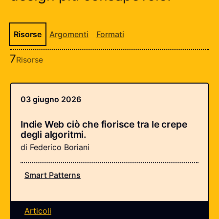
Lista delle risorse
Risorse
Argomenti
Formati
7
Risorse
Elenco delle risorse
03 giugno 2026
Indie Web ciò che fiorisce tra le crepe
degli algoritmi.
di Federico Boriani
Smart Patterns
Articoli